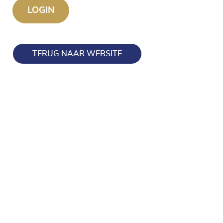
TERUG NAAR WEBSITE
Blijf op de hoogte en volg ons ook op onze socials!