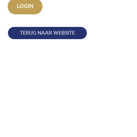
TERUG NAAR WEBSITE
Blijf op de hoogte en volg ons ook op onze socials!