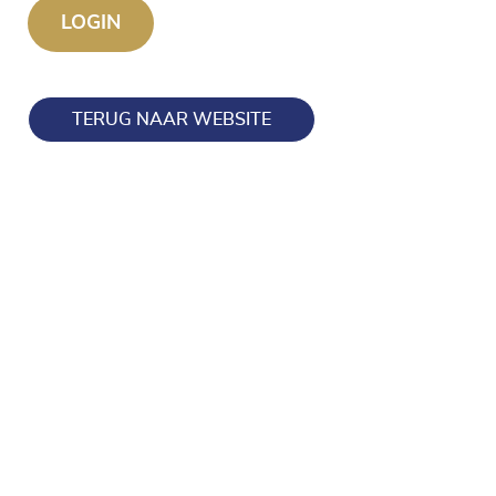
TERUG NAAR WEBSITE
Blijf op de hoogte en volg ons ook op onze socials!