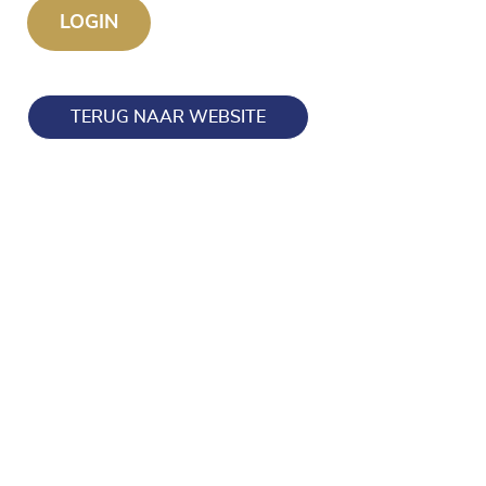
TERUG NAAR WEBSITE
Blijf op de hoogte en volg ons ook op onze socials!