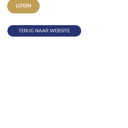
TERUG NAAR WEBSITE
Blijf op de hoogte en volg ons ook op onze socials!