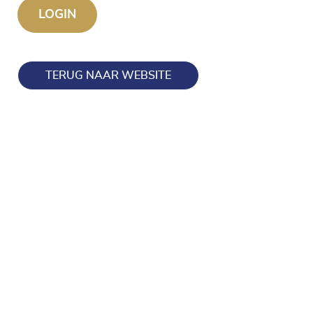
TERUG NAAR WEBSITE
Blijf op de hoogte en volg ons ook op onze socials!