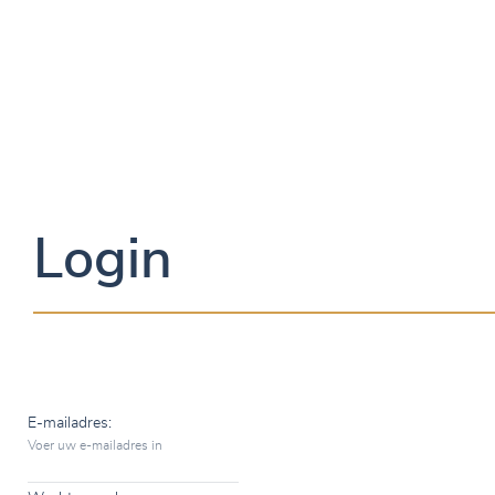
Login
E-mailadres:
Voer uw e-mailadres in