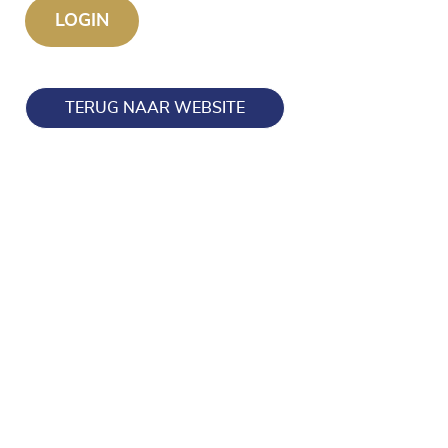
TERUG NAAR WEBSITE
Blijf op de hoogte en volg ons ook op onze socials!