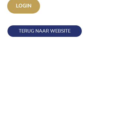
TERUG NAAR WEBSITE
Blijf op de hoogte en volg ons ook op onze socials!