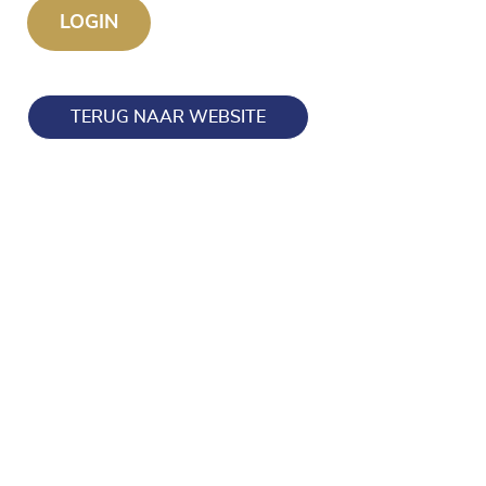
TERUG NAAR WEBSITE
Blijf op de hoogte en volg ons ook op onze socials!