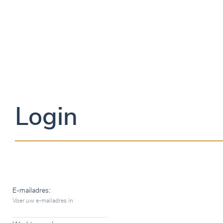
Login
E-mailadres:
Voer uw e-mailadres in