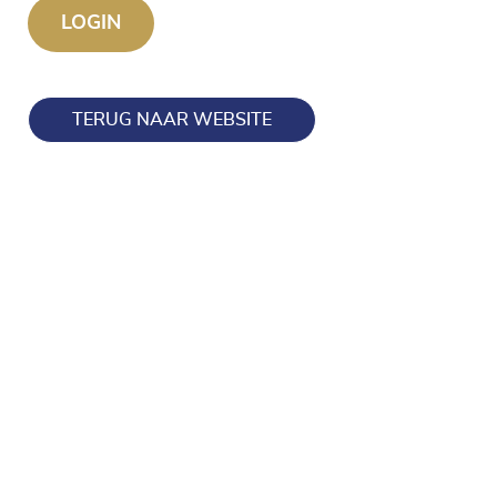
TERUG NAAR WEBSITE
Blijf op de hoogte en volg ons ook op onze socials!