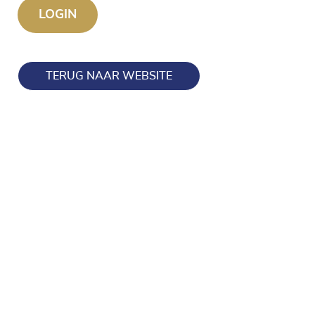
TERUG NAAR WEBSITE
Blijf op de hoogte en volg ons ook op onze socials!