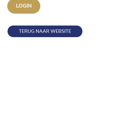
TERUG NAAR WEBSITE
Blijf op de hoogte en volg ons ook op onze socials!