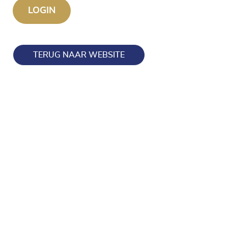
TERUG NAAR WEBSITE
Blijf op de hoogte en volg ons ook op onze socials!