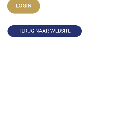
TERUG NAAR WEBSITE
Blijf op de hoogte en volg ons ook op onze socials!