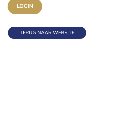
TERUG NAAR WEBSITE
Blijf op de hoogte en volg ons ook op onze socials!