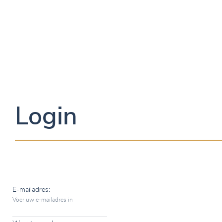
Login
E-mailadres:
Voer uw e-mailadres in